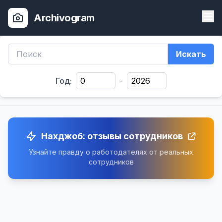
Archivogram
Искать
Год:
-
Нахджоб: отзывы сотрудников
Узнайте правду о работодателях от реальных
сотрудников