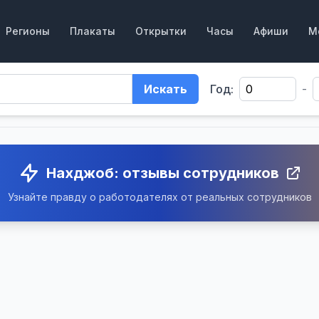
Регионы
Плакаты
Открытки
Часы
Афиши
М
Искать
Год:
-
Нахджоб: отзывы сотрудников
Узнайте правду о работодателях от реальных сотрудников