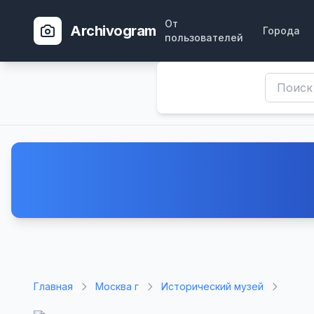
От
Archivogram
Города
пользователей
Главная
Москва г
Исторический музей