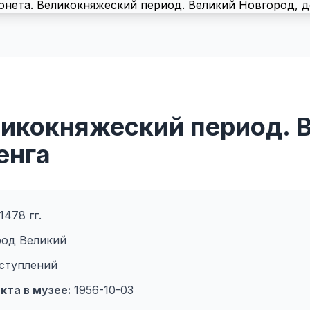
ликокняжеский период. 
енга
1478 гг.
од Великий
ступлений
кта в музее:
1956-10-03