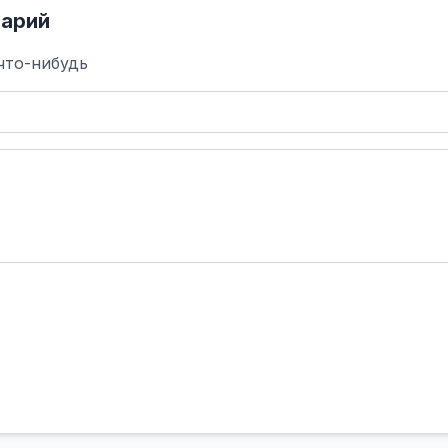
арий
что-нибудь