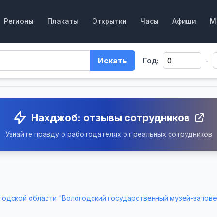
Регионы
Плакаты
Открытки
Часы
Афиши
М
Искать
Год:
-
Нахджоб: отзывы сотрудников
Узнайте правду о работодателях от реальных сотрудников
годской области "Вологодский государственный музей-запов