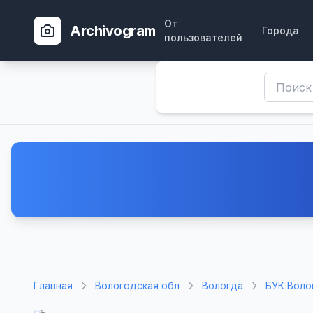
От
Archivogram
Города
пользователей
Главная
Вологодская обл
Вологда
БУК Воло