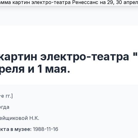
картин электро-театра 
реля и 1 мая.
е гг.]
огда
тейщиковой Н.К.
кта в музее:
1988-11-16