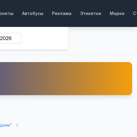
онеты
Автобусы
Реклама
Этикетки
Марки
С
едник"