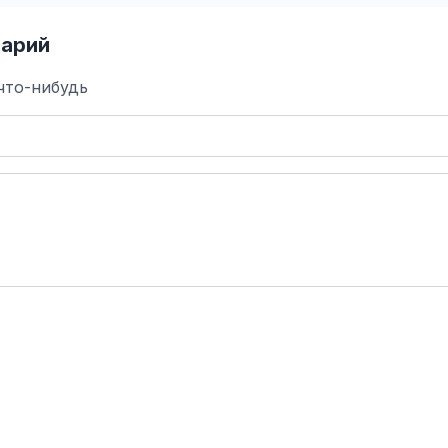
арий
что-нибудь