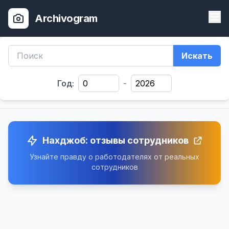
Archivogram
Искать
Год:
-
Нахджоб: отзывы сотрудников
Узнайте правду о работодателях от реальных
сотрудников