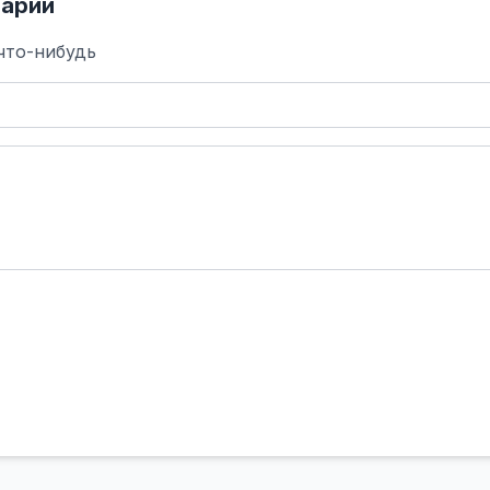
арий
что-нибудь