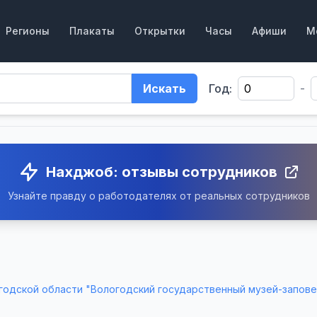
Регионы
Плакаты
Открытки
Часы
Афиши
М
Искать
Год:
-
Нахджоб: отзывы сотрудников
Узнайте правду о работодателях от реальных сотрудников
годской области "Вологодский государственный музей-запов