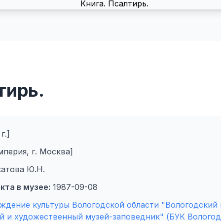
тирь.
г.]
перия, г. Москва]
катова Ю.Н.
кта в музее:
1987-09-08
ждение культуры Вологодской области "Вологодский
й и художественный музей-заповедник" (БУК Вологод