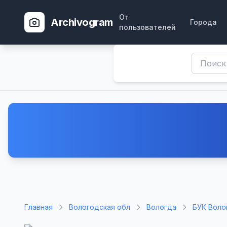
От
Archivogram
Города
пользователей
Главная
Вологодская обл
Вологда
БУК Воло