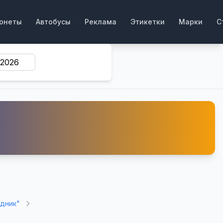
онеты
Автобусы
Реклама
Этикетки
Марки
С
едник"