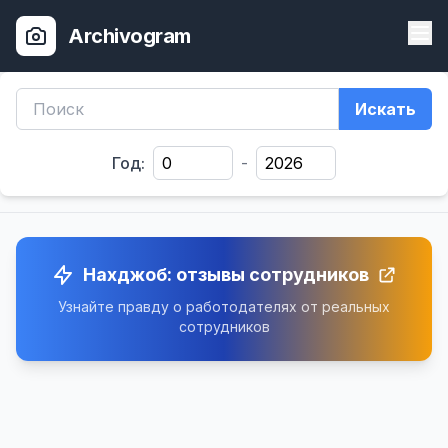
Archivogram
Искать
Год:
-
Нахджоб: отзывы сотрудников
Узнайте правду о работодателях от реальных
сотрудников