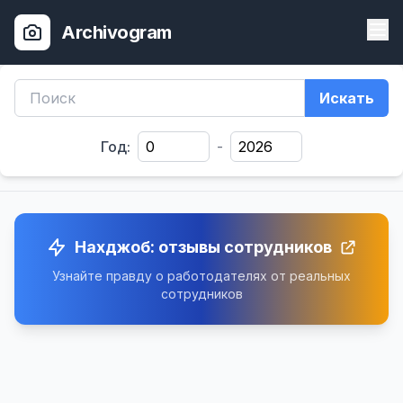
Archivogram
Искать
Год:
-
Нахджоб: отзывы сотрудников
Узнайте правду о работодателях от реальных
сотрудников