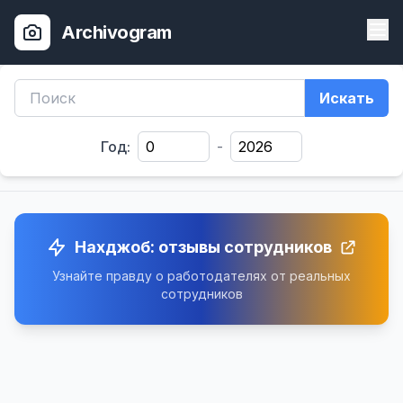
Archivogram
Искать
Год:
-
Нахджоб: отзывы сотрудников
Узнайте правду о работодателях от реальных
сотрудников