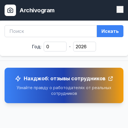
Archivogram
Искать
Год:
-
Нахджоб: отзывы сотрудников
Узнайте правду о работодателях от реальных
сотрудников