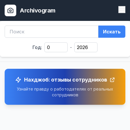
Archivogram
Искать
Год:
-
Нахджоб: отзывы сотрудников
Узнайте правду о работодателях от реальных
сотрудников