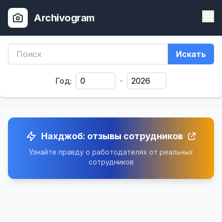
Archivogram
Искать
Год:
-
Нахджоб: отзывы сотрудников
Узнайте правду о работодателях от реальных
сотрудников