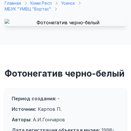
Главная
Коми Респ
Усинск
МБУК "УМВЦ "Вортас"
Фотонегатив черно-белый
Период создания:
-
Источник:
Карпов П.
Авторы:
А.И.Гончаров
Дата регистрация объекта в музее:
1998-