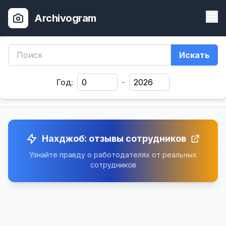
Archivogram
Искать
Год:
-
Нахджоб: отзывы сотрудников
Узнайте правду о работодателях от реальных
сотрудников