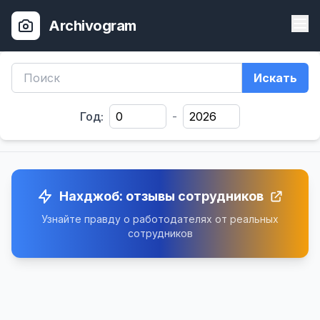
Archivogram
Искать
Год:
-
Нахджоб: отзывы сотрудников
Узнайте правду о работодателях от реальных
сотрудников