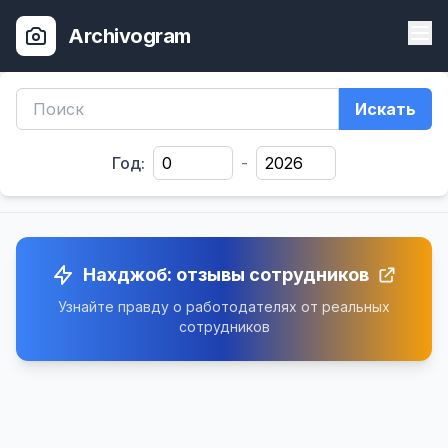
Archivogram
Искать
Год:
-
Нахджоб: отзывы сотрудников
Узнайте правду о работодателях от реальных
сотрудников