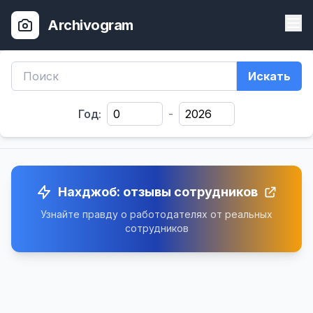
Archivogram
Искать
Год:
-
Нахджоб: отзывы сотрудников
Узнайте правду о работодателях от реальных
сотрудников