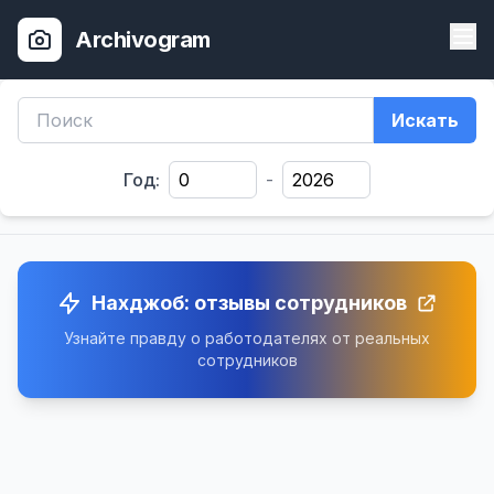
Archivogram
Искать
Год:
-
Нахджоб: отзывы сотрудников
Узнайте правду о работодателях от реальных
сотрудников