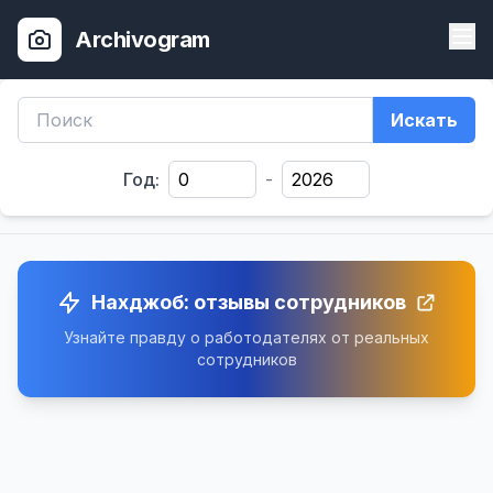
Archivogram
Искать
Год:
-
Нахджоб: отзывы сотрудников
Узнайте правду о работодателях от реальных
сотрудников