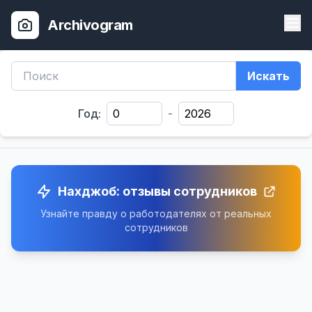
Archivogram
Искать
Год:
-
Нахджоб: отзывы сотрудников
Узнайте правду о работодателях от реальных
сотрудников