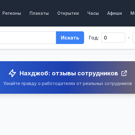
Регионы
Плакаты
Открытки
Часы
Афиши
М
Искать
Год:
-
Нахджоб: отзывы сотрудников
Узнайте правду о работодателях от реальных сотрудников