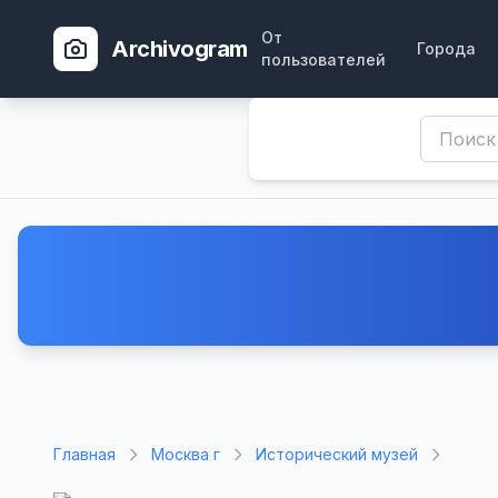
От
Archivogram
Города
пользователей
Главная
Москва г
Исторический музей