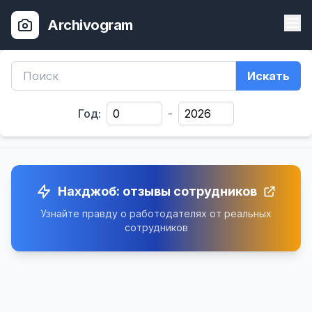
Archivogram
Искать
Год:
-
Нахджоб: отзывы сотрудников
Узнайте правду о работодателях от реальных
сотрудников