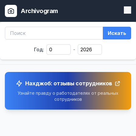
Archivogram
Искать
Год:
-
Нахджоб: отзывы сотрудников
Узнайте правду о работодателях от реальных
сотрудников