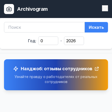
Archivogram
Искать
Год:
-
Нахджоб: отзывы сотрудников
Узнайте правду о работодателях от реальных
сотрудников