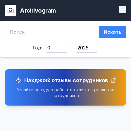
Archivogram
Искать
Год:
-
Нахджоб: отзывы сотрудников
Узнайте правду о работодателях от реальных
сотрудников