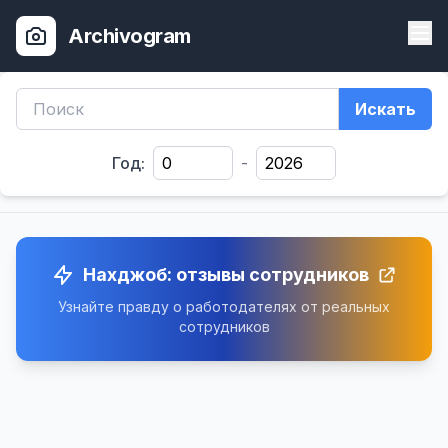
Archivogram
Искать
Год:
-
Нахджоб: отзывы сотрудников
Узнайте правду о работодателях от реальных
сотрудников