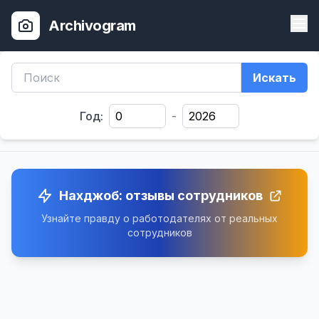
Archivogram
Искать
Год:
-
Нахджоб: отзывы сотрудников
Узнайте правду о работодателях от реальных
сотрудников