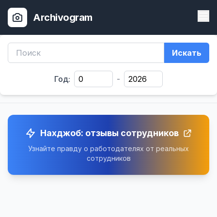
Archivogram
Искать
Год:
-
Нахджоб: отзывы сотрудников
Узнайте правду о работодателях от реальных
сотрудников