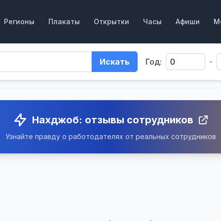
Регионы
Плакаты
Открытки
Часы
Афиши
М
Искать
Год:
-
Нахджоб: отзывы сотрудников
Узнайте правду о работодателях от реальных сотрудников