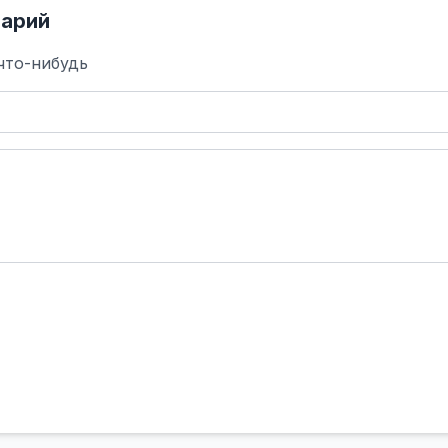
арий
что-нибудь