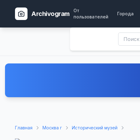
От
Archivogram
Города
пользователей
Главная
Москва г
Исторический музей