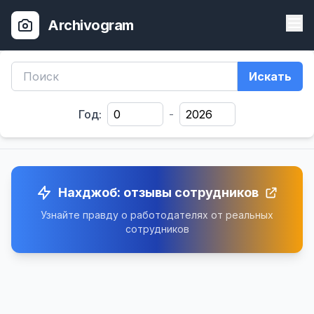
Archivogram
Искать
Год:
-
Нахджоб: отзывы сотрудников
Узнайте правду о работодателях от реальных
сотрудников