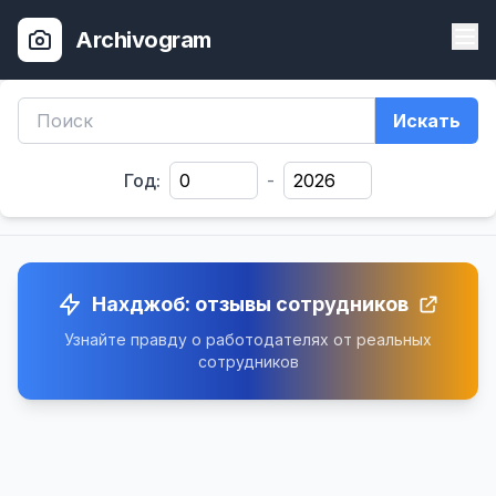
Archivogram
Искать
Год:
-
Нахджоб: отзывы сотрудников
Узнайте правду о работодателях от реальных
сотрудников