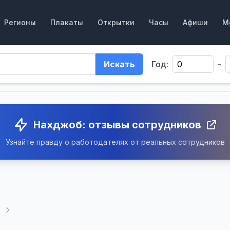
Регионы
Плакаты
Открытки
Часы
Афиши
М
Искать
Год:
-
Нахджоб: отзывы сотрудников
Узнайте правду о работодателях от реальных сотрудников