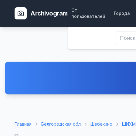
От
Archivogram
Города
пользователей
Главная
Белгородская обл
Шебекино
ШИХМ