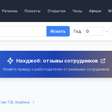
Регионы
Плакаты
Открытки
Часы
Афиши
М
Искать
Год:
-
Нахджоб: отзывы сотрудников
Узнайте правду о работодателях от реальных сотрудников
им. П.В. Алабина