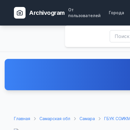
От
Archivogram
Города
пользователей
Главная
Самарская обл
Самара
ГБУК СОИКМ 