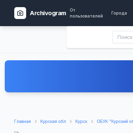
От
Archivogram
Города
пользователей
Главная
Курская обл
Курск
ОБУК "Курский о