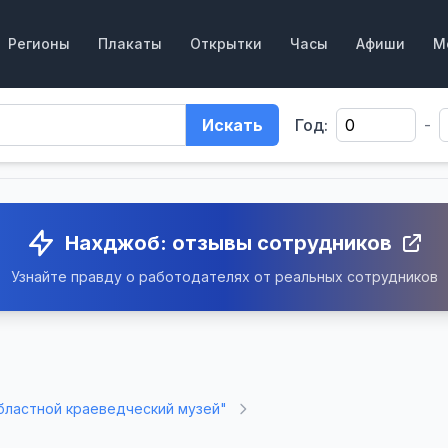
Регионы
Плакаты
Открытки
Часы
Афиши
М
Искать
Год:
-
Нахджоб: отзывы сотрудников
Узнайте правду о работодателях от реальных сотрудников
бластной краеведческий музей"