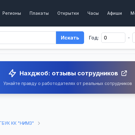
Регионы
Плакаты
Открытки
Часы
Афиши
М
Искать
Год:
-
Нахджоб: отзывы сотрудников
Узнайте правду о работодателях от реальных сотрудников
ГБУК КК "НИМЗ"