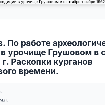
. По работе археологич
 в урочище Грушовом в 
 г. Раскопки курганов
вого времени.
г.
М.Л.