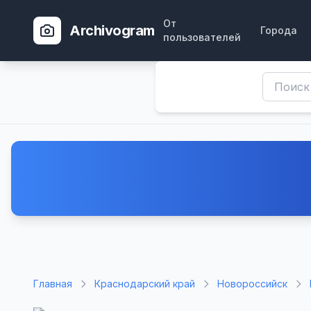
От
Archivogram
Города
пользователей
Главная
Краснодарский край
Новороссийск