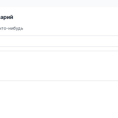
арий
что-нибудь