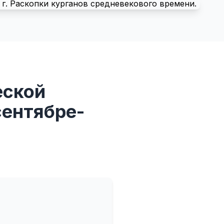
еской
сентябре-