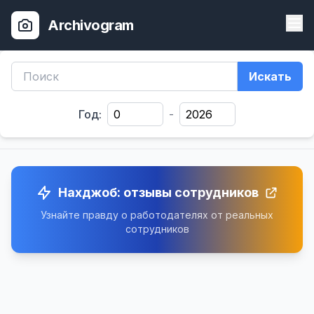
Archivogram
Искать
Год:
-
Нахджоб: отзывы сотрудников
Узнайте правду о работодателях от реальных
сотрудников