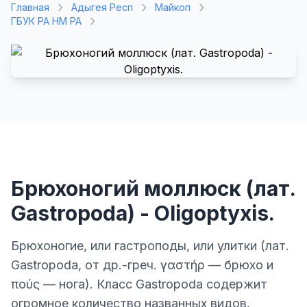
Главная
Адыгея Респ
Майкоп
ГБУК РА НМ РА
Брюхоногий моллюск (лат.
Gastropoda) - Oligoptyxis.
Брюхоногие, или гастроподы, или улитки (лат.
Gastropoda, от др.-греч. γαστήρ — брюхо и
πούς — нога). Класс Gastropoda содержит
огромное количество названных видов,