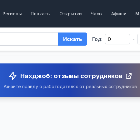
Регионы
Плакаты
Открытки
Часы
Афиши
М
Искать
Год:
-
Нахджоб: отзывы сотрудников
Узнайте правду о работодателях от реальных сотрудников