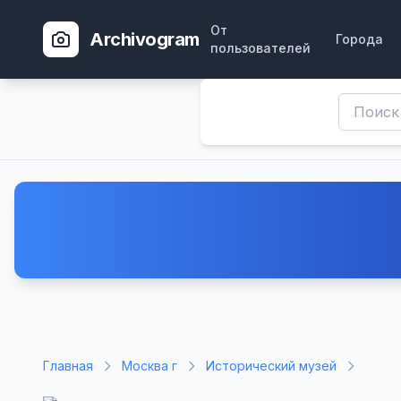
От
Archivogram
Города
пользователей
Главная
Москва г
Исторический музей