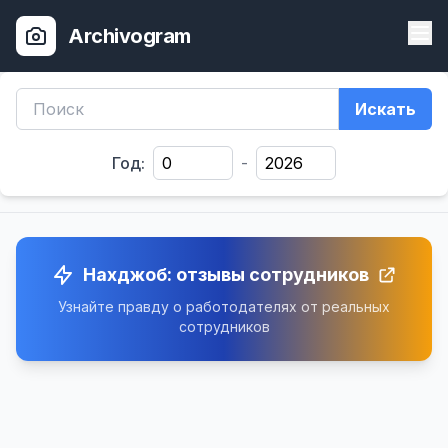
Archivogram
Искать
Год:
-
Нахджоб: отзывы сотрудников
Узнайте правду о работодателях от реальных
сотрудников