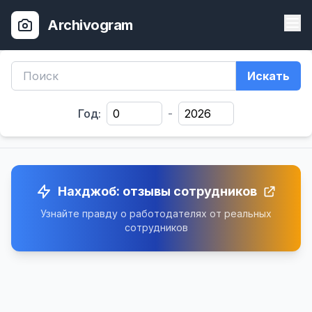
Archivogram
Искать
Год:
-
Нахджоб: отзывы сотрудников
Узнайте правду о работодателях от реальных
сотрудников