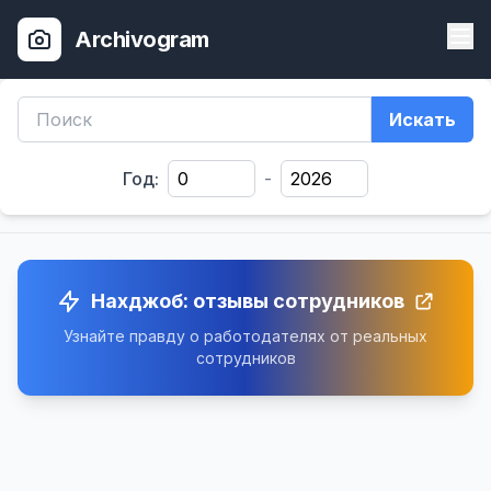
Archivogram
Искать
Год:
-
Нахджоб: отзывы сотрудников
Узнайте правду о работодателях от реальных
сотрудников