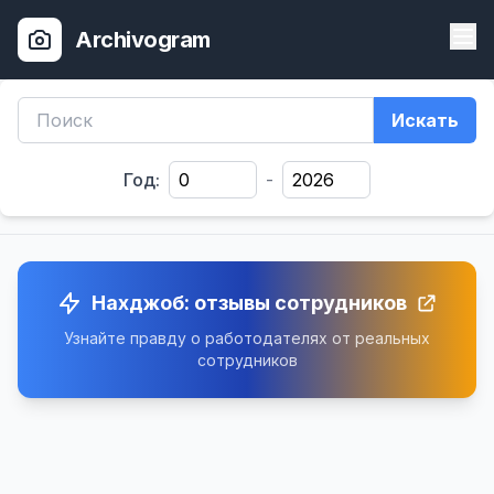
Archivogram
Искать
Год:
-
Нахджоб: отзывы сотрудников
Узнайте правду о работодателях от реальных
сотрудников