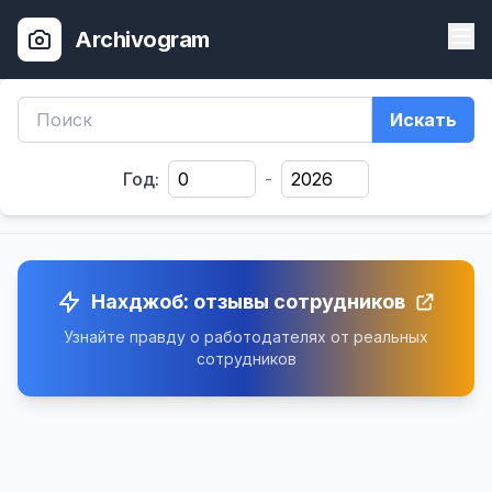
Archivogram
Искать
Год:
-
Нахджоб: отзывы сотрудников
Узнайте правду о работодателях от реальных
сотрудников