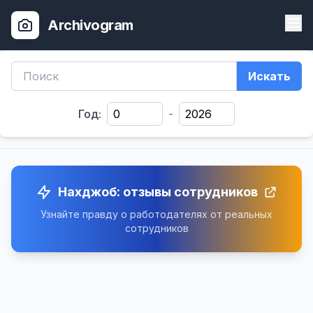
Archivogram
Искать
Год:
-
Нахджоб: отзывы сотрудников
Узнайте правду о работодателях от реальных
сотрудников