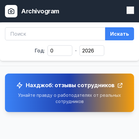
Archivogram
Искать
Год:
-
Нахджоб: отзывы сотрудников
Узнайте правду о работодателях от реальных
сотрудников