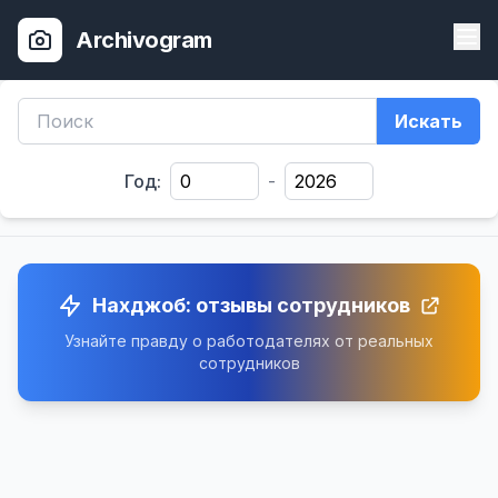
Archivogram
Искать
Год:
-
Нахджоб: отзывы сотрудников
Узнайте правду о работодателях от реальных
сотрудников