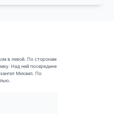
дом в левой. По сторонам
амку. Над ней посередине
хангел Михаил. По
алью.