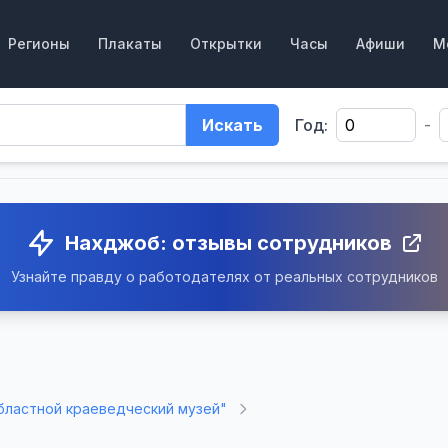
Регионы
Плакаты
Открытки
Часы
Афиши
М
Искать
Год:
-
Нахджоб: отзывы сотрудников
Узнайте правду о работодателях от реальных сотрудников
бластной краеведческий музей"