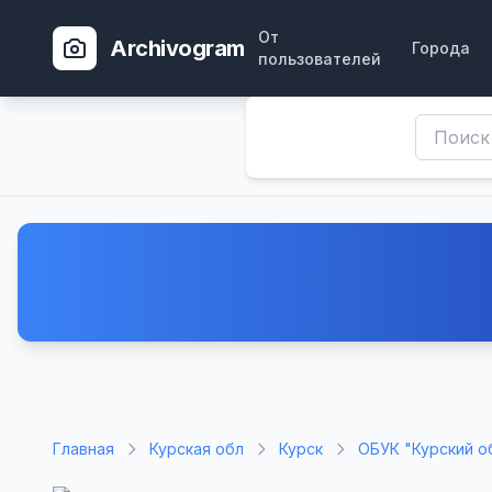
От
Archivogram
Города
пользователей
Главная
Курская обл
Курск
ОБУК "Курский о