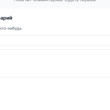
арий
что-нибудь