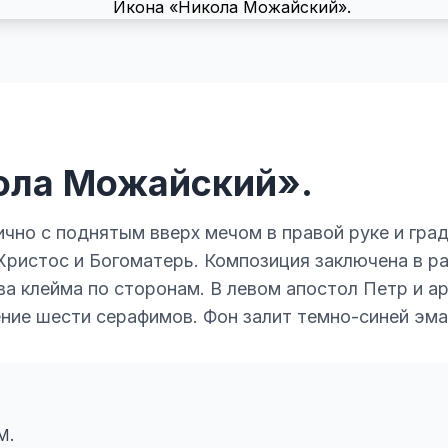
ола Можайский».
чно с поднятым вверх мечом в правой руке и гра
Христос и Богоматерь. Композиция заключена в р
а клейма по сторонам. В левом апостол Петр и ар
ние шести серафимов. Фон залит темно-синей эм
М.