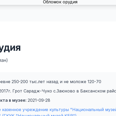
удия
иан)
евне 250-200 тыс.лет назад и не моложе 120-70
2017г. Грот Сарадж-Чуко с.Заюково в Баксанском рай
кта в музее:
2021-09-28
 казенное учреждение культуры "Национальный музе
" (ГКУК "Национальный музей КБР")