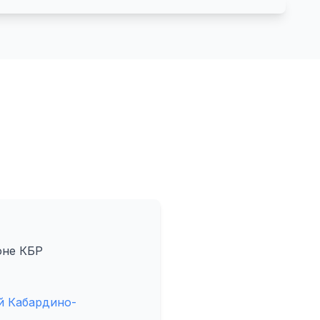
оне КБР
й Кабардино-