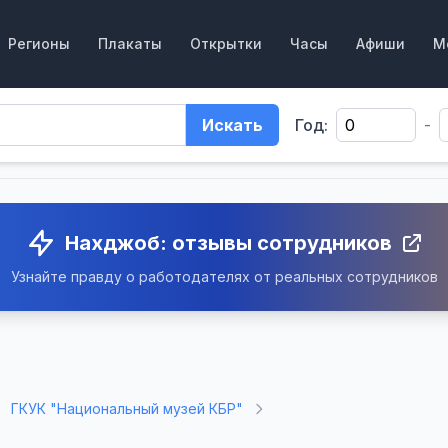
Регионы
Плакаты
Открытки
Часы
Афиши
М
Искать
Год:
-
Нахджоб: отзывы сотрудников
Узнайте правду о работодателях от реальных сотрудников
ГКУК "Национальный музей КБР"