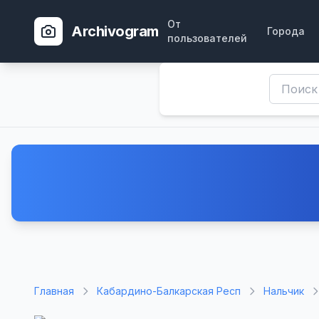
От
Archivogram
Города
пользователей
Главная
Кабардино-Балкарская Респ
Нальчик