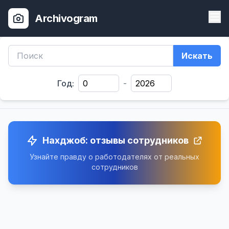
Archivogram
Искать
Год:
-
Нахджоб: отзывы сотрудников
Узнайте правду о работодателях от реальных
сотрудников