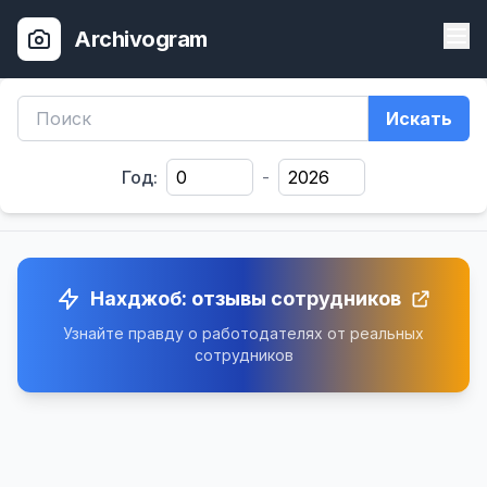
Archivogram
Искать
Год:
-
Нахджоб: отзывы сотрудников
Узнайте правду о работодателях от реальных
сотрудников