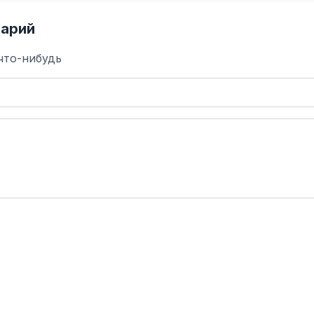
арий
что-нибудь