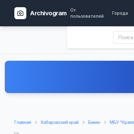
От
Archivogram
Города
пользователей
Главная
Хабаровский край
Бикин
МБУ "Краев