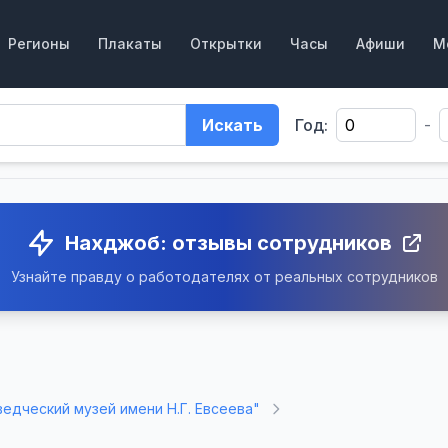
Регионы
Плакаты
Открытки
Часы
Афиши
М
Искать
Год:
-
Нахджоб: отзывы сотрудников
Узнайте правду о работодателях от реальных сотрудников
едческий музей имени Н.Г. Евсеева"