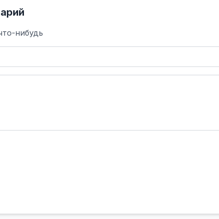
арий
что-нибудь