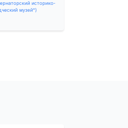
бернаторский историко-
дческий музей")