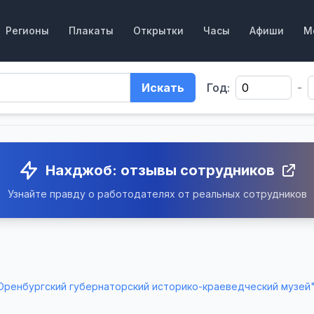
Регионы
Плакаты
Открытки
Часы
Афиши
М
Искать
Год:
-
Нахджоб: отзывы сотрудников
Узнайте правду о работодателях от реальных сотрудников
Оренбургский губернаторский историко-краеведческий музей