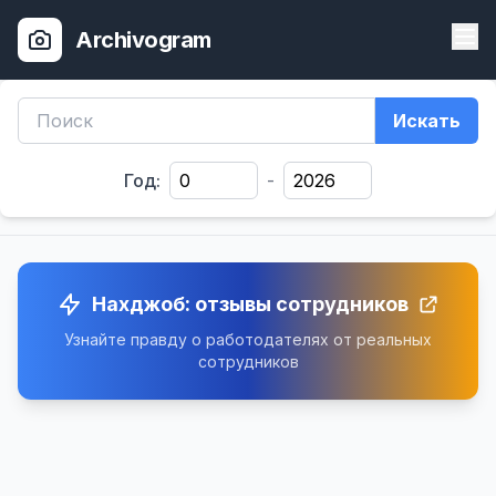
Archivogram
Искать
Год:
-
Нахджоб: отзывы сотрудников
Узнайте правду о работодателях от реальных
сотрудников